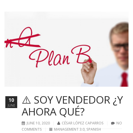
⚠️ SOY VENDEDOR ¿Y
10
JUNE
AHORA QUÉ?
JUNE 10, 2020
CÉSAR LÓPEZ CAPARROS
NO
COMMENTS
MANAGEMENT 3.0
,
SPANISH