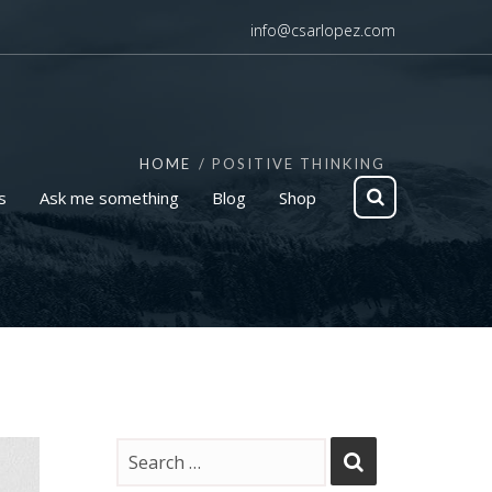
info@csarlopez.com
HOME
POSITIVE THINKING
s
Ask me something
Blog
Shop