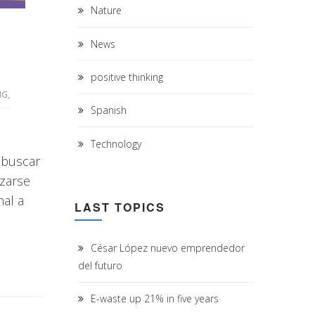
Nature
News
positive thinking
NG
,
Spanish
Technology
 buscar
zarse
nal a
LAST TOPICS
César López nuevo emprendedor
del futuro
E-waste up 21% in five years