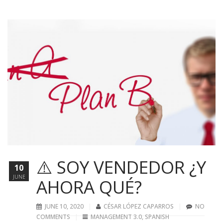
⚠️ SOY VENDEDOR ¿Y
10
JUNE
AHORA QUÉ?
JUNE 10, 2020
CÉSAR LÓPEZ CAPARROS
NO
COMMENTS
MANAGEMENT 3.0
,
SPANISH