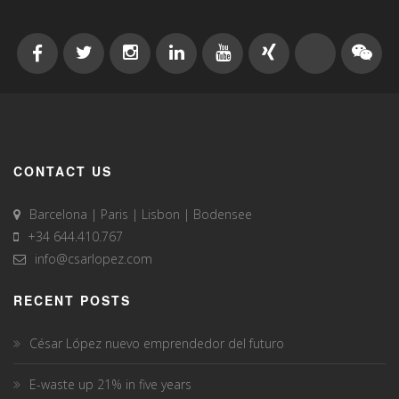
CONTACT US
Barcelona | Paris | Lisbon | Bodensee
+34 644.410.767
info@csarlopez.com
RECENT POSTS
César López nuevo emprendedor del futuro
E-waste up 21% in five years