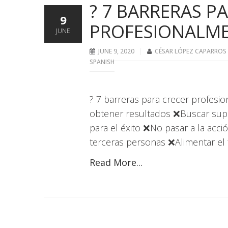
? 7 BARRERAS P
9
PROFESIONALM
JUNE
JUNE 9, 2020
CÉSAR LÓPEZ CAPARROS
SPANISH
? 7 barreras para crecer profes
obtener resultados ❌Buscar sup
para el éxito ❌No pasar a la acc
terceras personas ❌Alimentar el 
Read More...