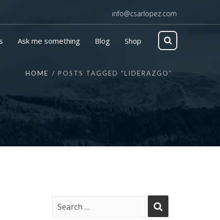
info@csarlopez.com
s
Ask me something
Blog
Shop
HOME
POSTS TAGGED “LIDERAZGO”